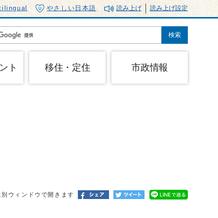
tilingual
やさしい日本語
読み上げ
読み上げ設定
ント
移住・定住
市政情報
は別ウィンドウで開きます