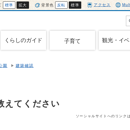
アクセス
Mul
ズ
標準
拡大
背景色
反転
標準
くらしのガイド
観光・イベ
子育て
公園
建築確認
教えてください
ソーシャルサイトへのリンク