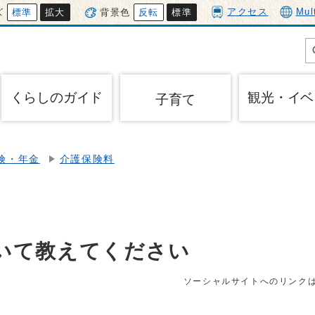
アクセス
Mul
ズ
標準
拡大
背景色
反転
標準
くらしのガイド
観光・イベ
子育て
険・年金
介護保険料
いて教えてください
ソーシャルサイトへのリンク