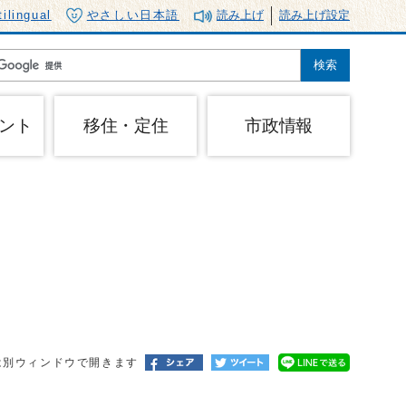
tilingual
やさしい日本語
読み上げ
読み上げ設定
ント
移住・定住
市政情報
は別ウィンドウで開きます