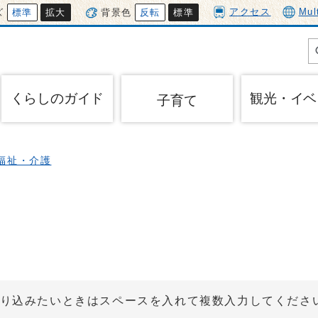
アクセス
Mul
ズ
標準
拡大
背景色
反転
標準
くらしのガイド
観光・イベ
子育て
福祉・介護
り込みたいときはスペースを入れて複数入力してくださ