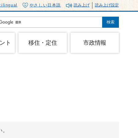
tilingual
やさしい日本語
読み上げ
読み上げ設定
ント
移住・定住
市政情報
い。