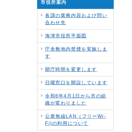
市役所案内
各課の業務内容および問い
合わせ先
海津市役所平面図
庁舎敷地内禁煙を実施しま
す
開庁時間を変更します
日曜窓口を開設しています
令和6年4月1日から市の組
織が変わりました
公衆無線LAN（フリーWi-
Fi)の利用について