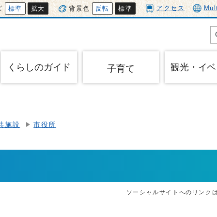
アクセス
Mul
ズ
標準
拡大
背景色
反転
標準
くらしのガイド
観光・イベ
子育て
共施設
市役所
ソーシャルサイトへのリンク