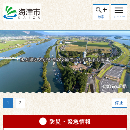
検索
メニュー
水と緑と人がきらめく輪でつながるまち海津
海津市の風景
再生
停止
1
1
2
2
防災・緊急情報