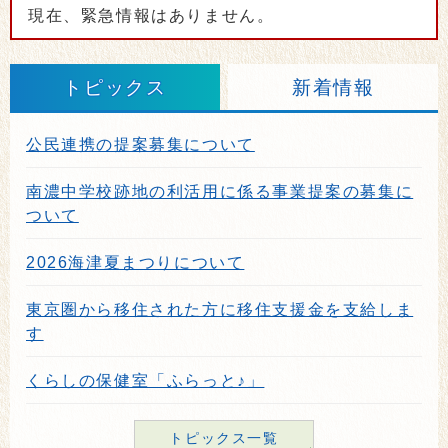
現在、緊急情報はありません。
トピックス
新着情報
公民連携の提案募集について
南濃中学校跡地の利活用に係る事業提案の募集に
ついて
2026海津夏まつりについて
東京圏から移住された方に移住支援金を支給しま
す
くらしの保健室「ふらっと♪」
トピックス一覧