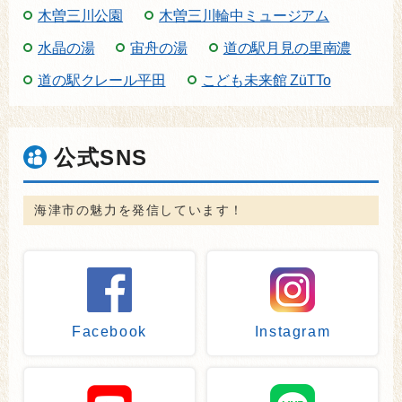
木曽三川公園
木曽三川輪中ミュージアム
水晶の湯
宙舟の湯
道の駅月見の里南濃
道の駅クレール平田
こども未来館 ZüTTo
公式SNS
海津市の魅力を発信しています！
Facebook
Instagram