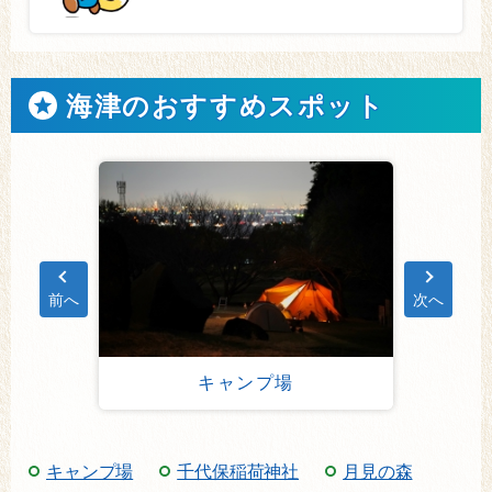
海津のおすすめスポット
前へ
次へ
To
キャンプ場
キャンプ場
千代保稲荷神社
月見の森