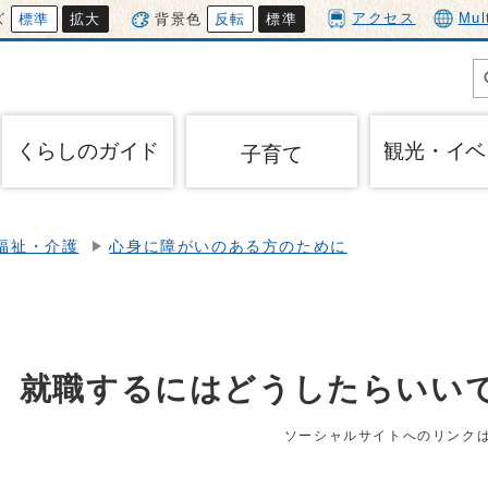
アクセス
Mul
ズ
標準
拡大
背景色
反転
標準
くらしのガイド
観光・イベ
子育て
福祉・介護
心身に障がいのある方のために
、就職するにはどうしたらいい
ソーシャルサイトへのリンク