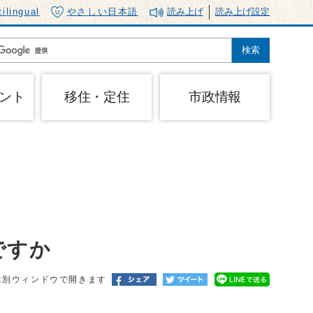
tilingual
やさしい日本語
読み上げ
読み上げ設定
ント
移住・定住
市政情報
ですか
は別ウィンドウで開きます