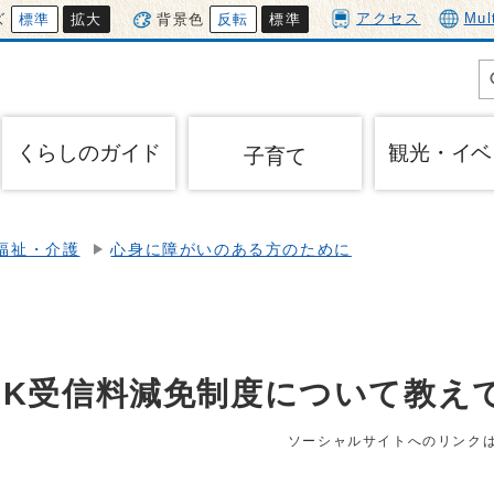
アクセス
Mul
ズ
標準
拡大
背景色
反転
標準
くらしのガイド
観光・イベ
子育て
福祉・介護
心身に障がいのある方のために
HK受信料減免制度について教え
ソーシャルサイトへのリンク