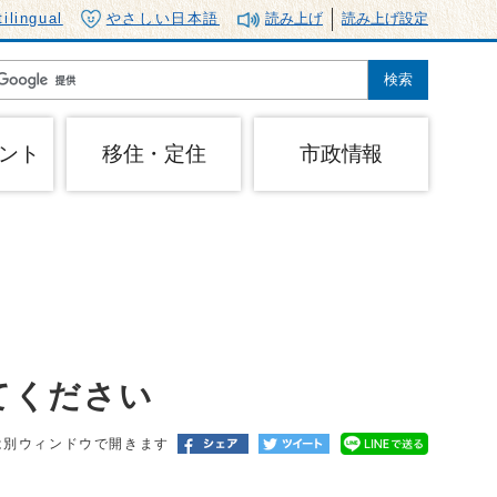
tilingual
やさしい日本語
読み上げ
読み上げ設定
ント
移住・定住
市政情報
てください
は別ウィンドウで開きます