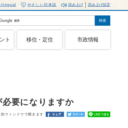
tilingual
やさしい日本語
読み上げ
読み上げ設定
ント
移住・定住
市政情報
が必要になりますか
は別ウィンドウで開きます