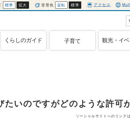
アクセス
Mul
ズ
標準
拡大
背景色
反転
標準
くらしのガイド
観光・イベ
子育て
びたいのですがどのような許可
ソーシャルサイトへのリンク