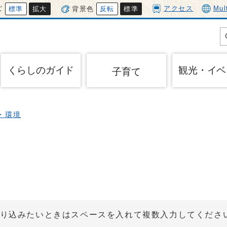
アクセス
Mul
ズ
標準
拡大
背景色
反転
標準
くらしのガイド
観光・イベ
子育て
・環境
り込みたいときはスペースを入れて複数入力してくださ