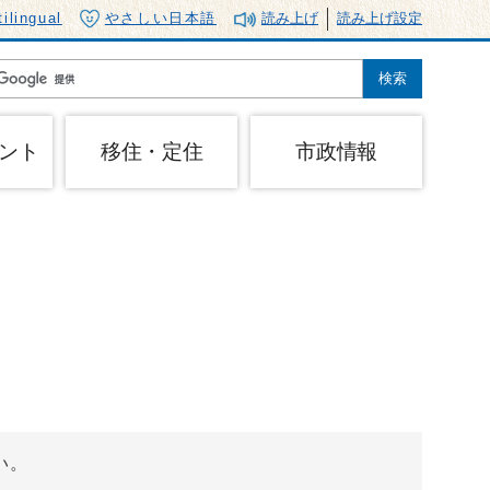
tilingual
やさしい日本語
読み上げ
読み上げ設定
ント
移住・定住
市政情報
い。