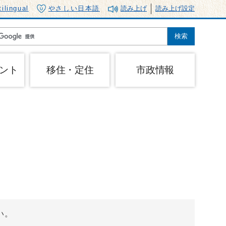
tilingual
やさしい日本語
読み上げ
読み上げ設定
ント
移住・定住
市政情報
い。