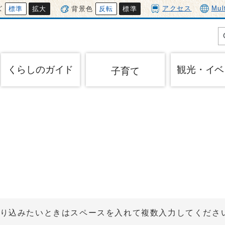
アクセス
Mul
ズ
標準
拡大
背景色
反転
標準
くらしのガイド
観光・イベ
子育て
り込みたいときはスペースを入れて複数入力してくださ