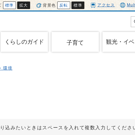
アクセス
Mul
ズ
標準
拡大
背景色
反転
標準
くらしのガイド
観光・イベ
子育て
・環境
り込みたいときはスペースを入れて複数入力してくださ