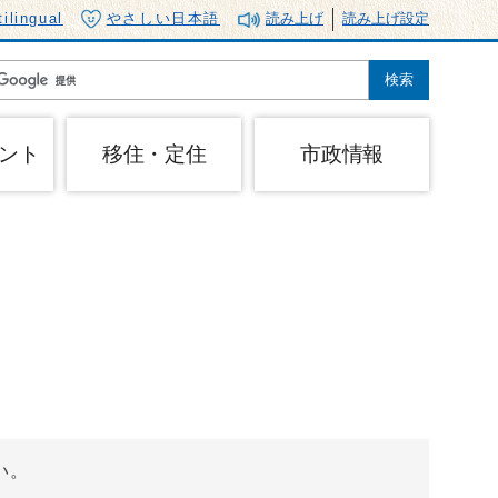
tilingual
やさしい日本語
読み上げ
読み上げ設定
ント
移住・定住
市政情報
い。