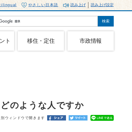
tilingual
やさしい日本語
読み上げ
読み上げ設定
ント
移住・定住
市政情報
はどのような人ですか
は別ウィンドウで開きます