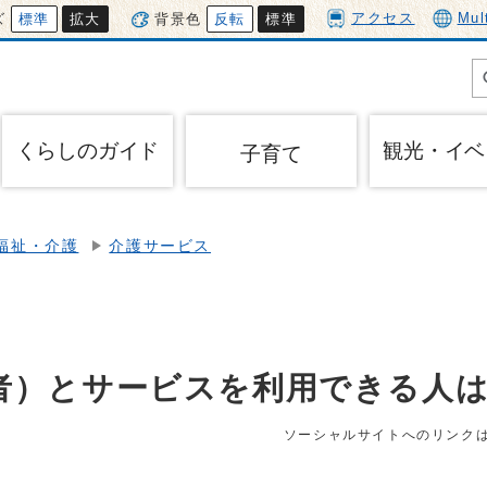
アクセス
Mul
ズ
標準
拡大
背景色
反転
標準
くらしのガイド
観光・イベ
子育て
福祉・介護
介護サービス
者）とサービスを利用できる人
ソーシャルサイトへのリンク