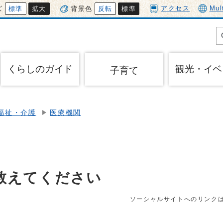
アクセス
Mul
ズ
標準
拡大
背景色
反転
標準
くらしのガイド
観光・イベ
子育て
福祉・介護
医療機関
教えてください
ソーシャルサイトへのリンク