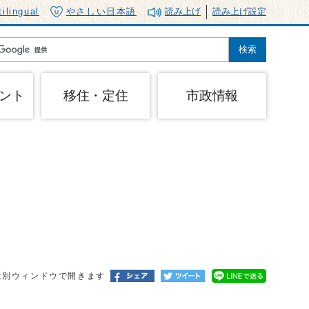
tilingual
やさしい日本語
読み上げ
読み上げ設定
ント
移住・定住
市政情報
は別ウィンドウで開きます