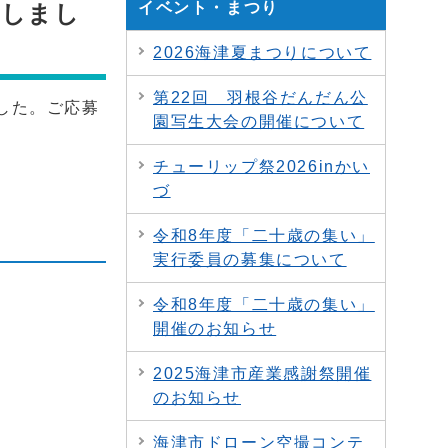
イベント・まつり
定しまし
2026海津夏まつりについて
第22回 羽根谷だんだん公
した。ご応募
園写生大会の開催について
チューリップ祭2026inかい
づ
令和8年度「二十歳の集い」
実行委員の募集について
令和8年度「二十歳の集い」
開催のお知らせ
2025海津市産業感謝祭開催
のお知らせ
海津市ドローン空撮コンテ