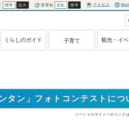
アクセス
Mul
ズ
標準
拡大
背景色
反転
標準
くらしのガイド
観光・イベ
子育て
ランタン」フォトコンテストにつ
ソーシャルサイトへのリンク