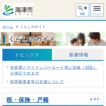
検索
メニュー
ホーム
くらしのガイド
くらしのガイド
トピックス
新着情報
住民票とマイナンバーカード等に旧姓（旧氏）
が併記できます
犯罪被害者等の支援について
税・保険・戸籍
表示