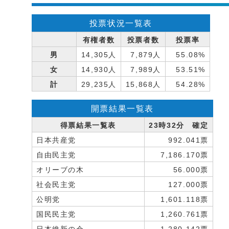
投票状況一覧表
有権者数
投票者数
投票率
男
14,305人
7,879人
55.08%
女
14,930人
7,989人
53.51%
計
29,235人
15,868人
54.28%
開票結果一覧表
得票結果一覧表
23時32分 確定
日本共産党
992.041票
自由民主党
7,186.170票
オリーブの木
56.000票
社会民主党
127.000票
公明党
1,601.118票
国民民主党
1,260.761票