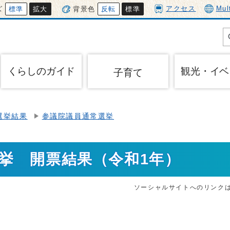
アクセス
Mul
ズ
標準
拡大
背景色
反転
標準
くらしのガイド
観光・イベ
子育て
選挙結果
参議院議員通常選挙
挙 開票結果（令和1年）
ソーシャルサイトへのリンク