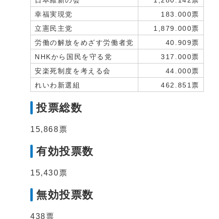
日本維新の会
1,280.142票
幸福実現党
183.000票
立憲民主党
1,879.000票
労働の解放をめざす労働者党
40.909票
NHKから国民を守る党
317.000票
安楽死制度を考える会
44.000票
れいわ新選組
462.851票
投票総数
15,868票
有効投票数
15,430票
無効投票数
438票