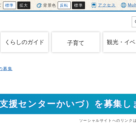
アクセス
Mul
ズ
標準
拡大
背景色
反転
標準
くらしのガイド
観光・イベ
子育て
の募集
て支援センターかいづ）を募集し
ソーシャルサイトへのリンク