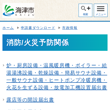
検索
メニュー
ホーム
申請書ダウンロード
市政情報
消防/火災予防関係
炉・厨房設備・温風暖房機・ボイラー・給
湯湯沸設備・乾燥設備・簡易サウナ設備・
一般サウナ設備・ヒートポンプ冷暖房機・
火花を生ずる設備・放電加工機設置届出書
露店等の開設届出書