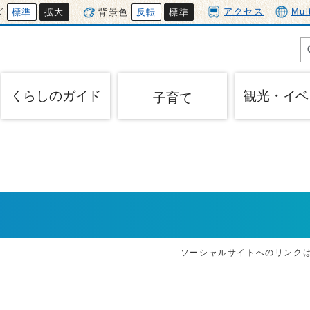
アクセス
Mul
ズ
標準
拡大
背景色
反転
標準
くらしのガイド
観光・イベ
子育て
ソーシャルサイトへのリンク