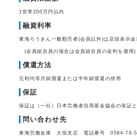
1世帯200万円以内
融資利率
東海ろうきん一般勤労者(会員以外)は店頭表示金
(会員組合員の場合は会員組合員の金利を適用)
償還方法
元利均等月賦償還または半年賦償還の併用
保証
保証は（一社）日本労働者信用基金協会の保証
問い合わせ先
東海労働金庫 大垣支店 電話番号 0584-78-5