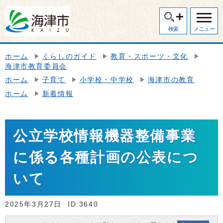
検索
メニュー
ホーム
くらしのガイド
教育・スポーツ・文化
海津市教育委員会
ホーム
子育て
小学校・中学校
海津市の教育
ホーム
新着情報
公立学校情報機器整備事業
に係る各種計画の公表につ
いて
2025年3月27日
ID:3640