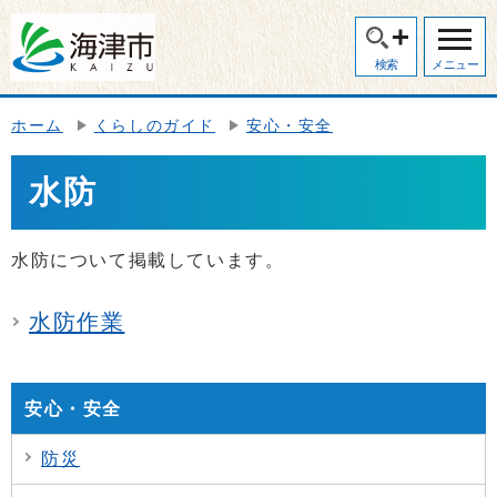
検索
メニュー
ホーム
くらしのガイド
安心・安全
水防
水防について掲載しています。
水防作業
安心・安全
防災