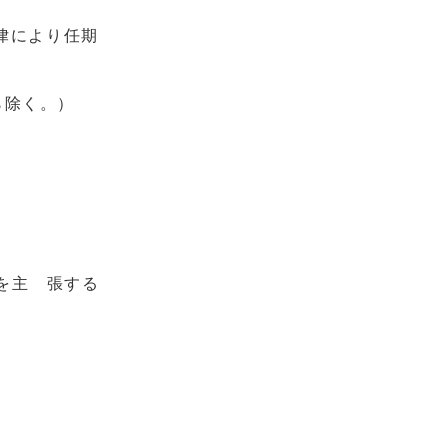
律により任期
。
ら除く。）
を主 張する