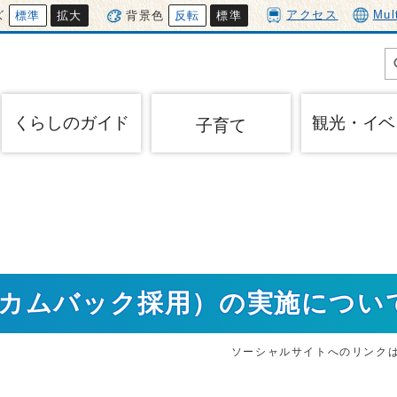
アクセス
Mul
ズ
標準
拡大
背景色
反転
標準
くらしのガイド
観光・イベ
子育て
（カムバック採用）の実施につい
ソーシャルサイトへのリンク