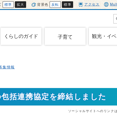
アクセス
Mul
ズ
標準
拡大
背景色
反転
標準
くらしのガイド
観光・イベ
子育て
募集情報
の包括連携協定を締結しました
ソーシャルサイトへのリンク