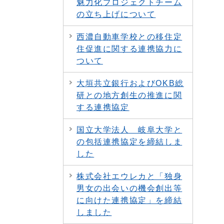
魅力化プロジェクトチーム
の立ち上げについて
西濃自動車学校との移住定
住促進に関する連携協力に
ついて
大垣共立銀行およびOKB総
研との地方創生の推進に関
する連携協定
国立大学法人 岐阜大学と
の包括連携協定を締結しま
した
株式会社エウレカと「独身
男女の出会いの機会創出等
に向けた連携協定」を締結
しました