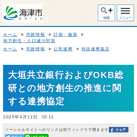
検索
メニュー
ホーム
市政情報
計画・施策
地方創生・人口減少対策
ホーム
市政情報
公民連携
包括連携協定
大垣共立銀行およびOKB総
研との地方創生の推進に関
する連携協定
2025年4月11日
ID:11
ソーシャルサイトへのリンクは別ウィンドウで開きます