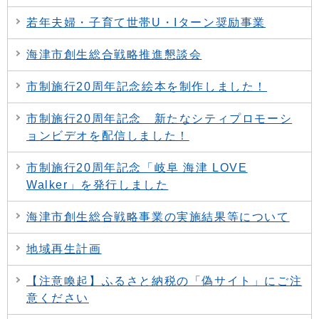
若年夫婦・子育て世帯U・Iターン奨励事業
海津市創生総合戦略推進懇談会
市制施行20周年記念絵本を制作しました！
市制施行20周年記念 新たなシティプロモーシ
ョンビデオを配信しました！
市制施行20周年記念「岐阜 海津 LOVE
Walker」を発行しました
海津市創生総合戦略事業の実施結果等について
地域再生計画
【注意喚起】ふるさと納税の「偽サイト」にご注
意ください