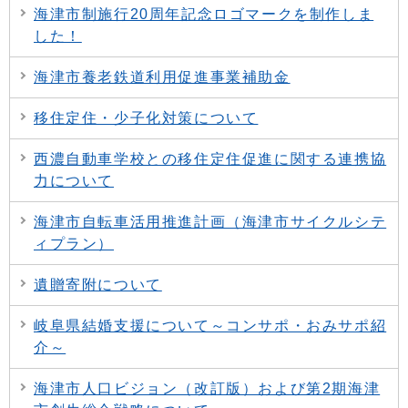
海津市制施行20周年記念ロゴマークを制作しま
した！
海津市養老鉄道利用促進事業補助金
移住定住・少子化対策について
西濃自動車学校との移住定住促進に関する連携協
力について
海津市自転車活用推進計画（海津市サイクルシテ
ィプラン）
遺贈寄附について
岐阜県結婚支援について～コンサポ・おみサポ紹
介～
海津市人口ビジョン（改訂版）および第2期海津