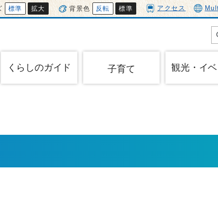
アクセス
Mul
ズ
標準
拡大
背景色
反転
標準
くらしのガイド
観光・イベ
子育て