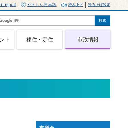
tilingual
やさしい日本語
読み上げ
読み上げ設定
ント
移住・定住
市政情報
市議会