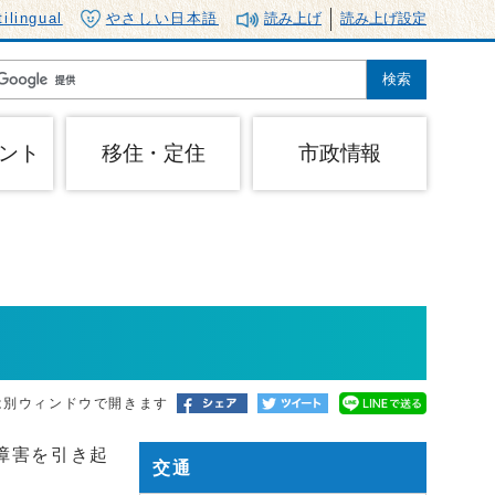
tilingual
やさしい日本語
読み上げ
読み上げ設定
ント
移住・定住
市政情報
は別ウィンドウで開きます
障害を引き起
交通