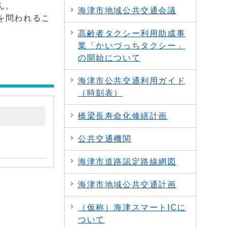
ん。
海津市地域公共交通会議
を問われるこ
高齢者タクシー利用助成事
業「かいづっちタクシー」
の開始について
海津市公共交通利用ガイド
（時刻表）
橋梁長寿命化修繕計画
公共交通機関
海津市道路認定路線網図
海津市地域公共交通計画
（仮称）海津スマートICに
ついて