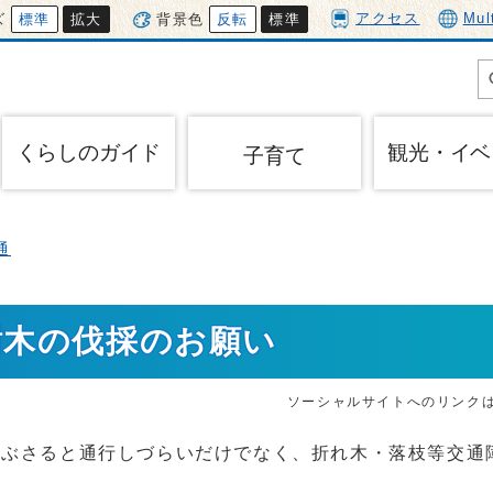
アクセス
Mul
ズ
標準
拡大
背景色
反転
標準
くらしのガイド
観光・イベ
子育て
通
樹木の伐採のお願い
ソーシャルサイトへのリンク
かぶさると通行しづらいだけでなく、折れ木・落枝等交通