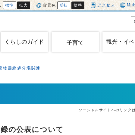
アクセス
Mul
ズ
標準
拡大
背景色
反転
標準
くらしのガイド
観光・イベ
子育て
棄物最終処分場関連
ソーシャルサイトへのリンク
記録の公表について