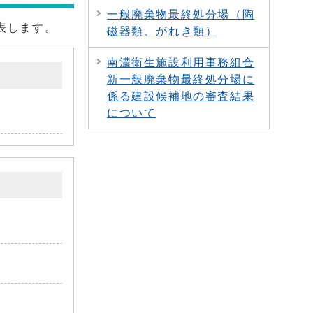
一般廃棄物最終処分場（陶
表します。
磁器類、がれき類）
南濃衛生施設利用事務組合
新一般廃棄物最終処分場に
係る建設候補地の審査結果
について