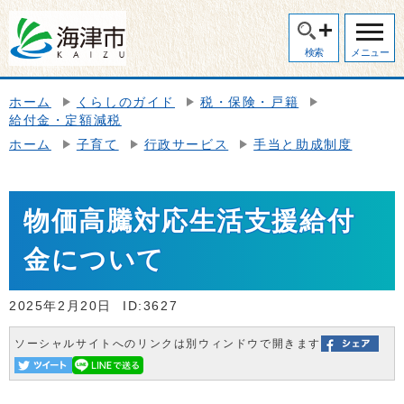
検索
メニュー
ホーム
くらしのガイド
税・保険・戸籍
給付金・定額減税
ホーム
子育て
行政サービス
手当と助成制度
物価高騰対応生活支援給付
金について
2025年2月20日
ID:3627
ソーシャルサイトへのリンクは別ウィンドウで開きます