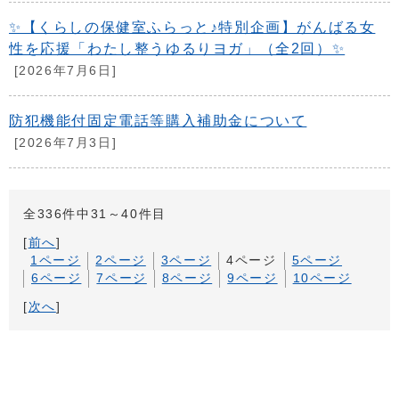
✨【くらしの保健室ふらっと♪特別企画】がんばる女
性を応援「わたし整うゆるりヨガ」（全2回）✨
[2026年7月6日]
防犯機能付固定電話等購入補助金について
[2026年7月3日]
全336件中31～40件目
[
前へ
]
1ページ
2ページ
3ページ
4ページ
5ページ
6ページ
7ページ
8ページ
9ページ
10ページ
[
次へ
]