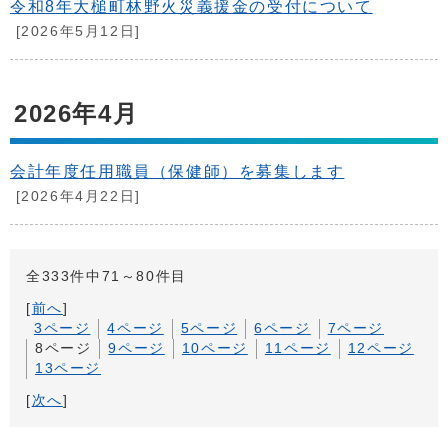
令和8年大槌町林野火災義援金の受付について
[2026年5月12日]
2026年4月
会計年度任用職員（保健師）を募集します
[2026年4月22日]
全333件中71～80件目
[
前へ
]
3ページ
4ページ
5ページ
6ページ
7ページ
8ページ
9ページ
10ページ
11ページ
12ページ
13ページ
[
次へ
]