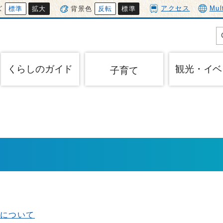
アクセス
Mul
ズ
標準
拡大
背景色
反転
標準
くらしのガイド
観光・イベ
子育て
について