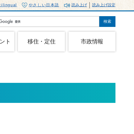
tilingual
やさしい日本語
読み上げ
読み上げ設定
ント
移住・定住
市政情報