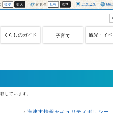
アクセス
Mul
ズ
標準
拡大
背景色
反転
標準
くらしのガイド
観光・イベ
子育て
掲載しています。
海津市情報セキュリティポリシー