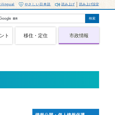
tilingual
やさしい日本語
読み上げ
読み上げ設定
ント
移住・定住
市政情報
情報公開・個人情報保護