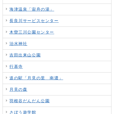
海津温泉「宙舟の湯」
長良川サービスセンター
木曽三川公園センター
治水神社
吉田出来山公園
行基寺
道の駅「月見の里 南濃」
月見の森
羽根谷だんだん公園
さぼう遊学館