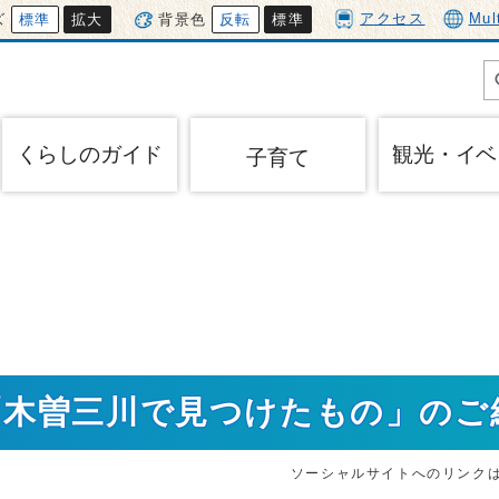
アクセス
Mul
ズ
標準
拡大
背景色
反転
標準
くらしのガイド
観光・イベ
子育て
「木曽三川で見つけたもの」のご
ソーシャルサイトへのリンク