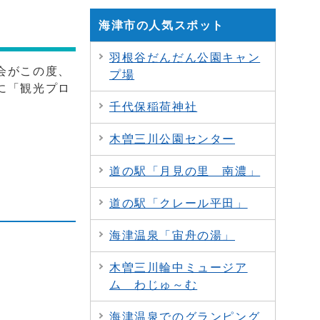
海津市の人気スポット
羽根谷だんだん公園キャン
会がこの度、
プ場
に「観光プロ
千代保稲荷神社
木曽三川公園センター
道の駅「月見の里 南濃」
道の駅「クレール平田」
海津温泉「宙舟の湯」
木曽三川輪中ミュージア
ム わじゅ～む
海津温泉でのグランピング