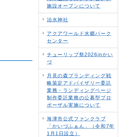
施設オープンについて
治水神社
アクアワールド水郷パーク
センター
チューリップ祭2026inかい
づ
月見の森ブランディング戦
略策定アドバイザリー委託
業務・ランディングページ
制作委託業務の公募型プロ
ポーザル実施について
海津市公式ファンクラブ
「かいづふぁん」（令和7年
1月1日設立）