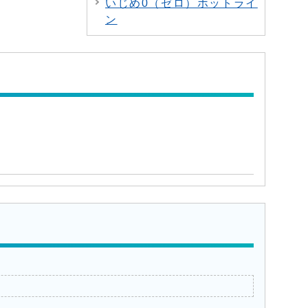
いじめ0（ゼロ）ホットライ
ン