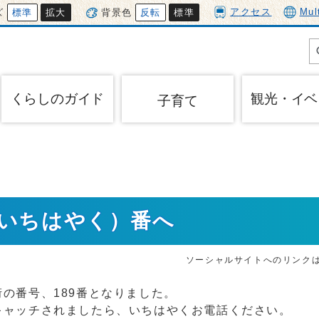
アクセス
Mul
ズ
標準
拡大
背景色
反転
標準
くらしのガイド
観光・イベ
子育て
（いちはやく）番へ
ソーシャルサイトへのリンク
の番号、189番となりました。
キャッチされましたら、いちはやくお電話ください。