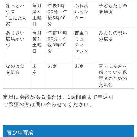
ほっとハ
毎月
午後1時
ふれあ
子どもたちの
ウス
第3
00分～午
いセン
居場所
‶こんたん
土曜
後5時00
ター
家”
日
分
あじさい
毎月
午前10時
吉里コ
みんなの憩い
広場かい
第2
00分～午
ミュニ
の広場
づ
土曜
後3時00
ティー
日
分
センタ
ー
なのはな
未
未定
未定
育てにくさを
交流会
定
感じている保
護者のための
交流会
定員に余裕がある場合は、1週間前まで申込可
ご希望の方は問い合わせてください。
青少年育成