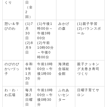
くり
日
（全
2
回）
憩い＆学
(1)7
(1)午後1
みかげ
(1)親子学習
びのわ
月
時00分～
の森
(2)バランスボ
30
午後3時
ール
日
00分
(2)8
(2)午前
月9
10時00分
日
～午後0
時00分
のびのび
令和
午前10時
海津総
親子クッキン
かいづっ
9年
00分～午
合福祉
グ太巻き寿司
子
1月
後1時00
会館
づくり
30
分
日
わ・わ・
毎月
午前10時
ふれあ
日曜子育てサ
わ広場
第2
00分～午
いセン
ロン
日曜
後0時30
ター
日
分