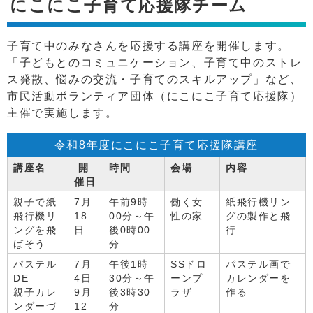
にこにこ子育て応援隊チーム
子育て中のみなさんを応援する講座を開催します。
「子どもとのコミュニケーション、子育て中のストレ
ス発散、悩みの交流・子育てのスキルアップ」など、
市民活動ボランティア団体（にこにこ子育て応援隊）
主催で実施します。
令和8年度にこにこ子育て応援隊講座
講座名
開
時間
会場
内容
催日
親子で紙
7月
午前9時
働く女
紙飛行機リン
飛行機リ
18
00分～午
性の家
グの製作と飛
ングを飛
日
後0時00
行
ばそう
分
パステル
7月
午後1時
SSドロ
パステル画で
DE
4日
30分～午
ーンプ
カレンダーを
親子カレ
9月
後3時30
ラザ
作る
ンダーづ
12
分