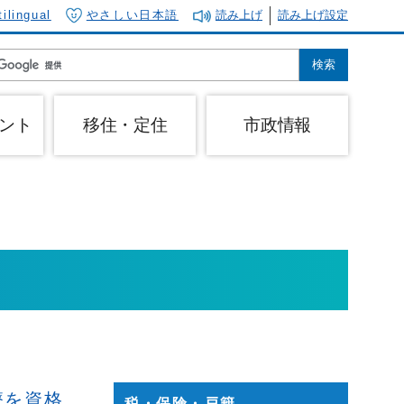
tilingual
やさしい日本語
読み上げ
読み上げ設定
ント
移住・定住
市政情報
療を資格
税・保険・戸籍