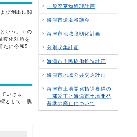
一般廃棄物処理計画
および創出に関
海津市環境審議会
画という。）の
海津市地域強靱化計画
温暖化対策を
新たに令和5
分別収集計画
海津市市民協働推進計画
海津市地域公共交通計画
海津市土地開発指導要綱の
していきま
一部改正と海津市土地開発
目標として、脱
基準の廃止について