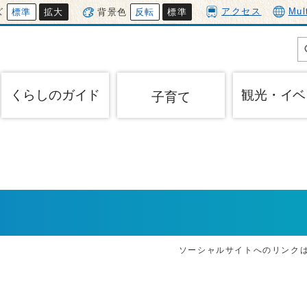
アクセス
Mul
ズ
標準
拡大
背景色
反転
標準
くらしのガイド
観光・イベ
子育て
ソーシャルサイトへのリンク