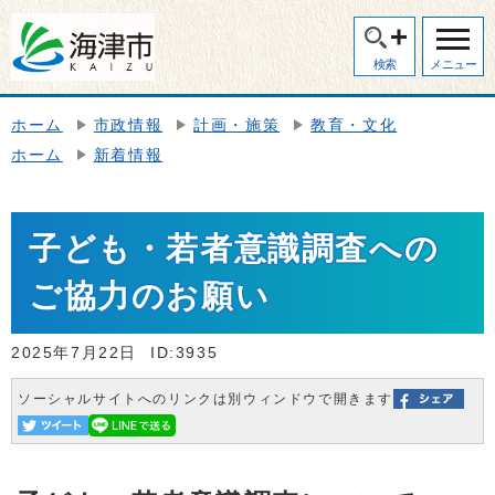
検索
メニュー
ホーム
市政情報
計画・施策
教育・文化
ホーム
新着情報
子ども・若者意識調査への
ご協力のお願い
2025年7月22日
ID:3935
ソーシャルサイトへのリンクは別ウィンドウで開きます