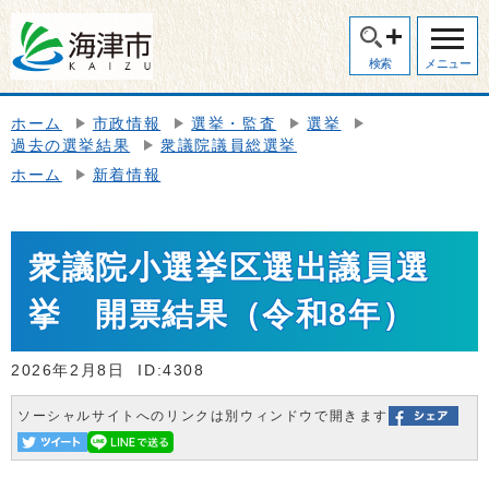
検索
メニュー
ホーム
市政情報
選挙・監査
選挙
過去の選挙結果
衆議院議員総選挙
ホーム
新着情報
衆議院小選挙区選出議員選
挙 開票結果（令和8年）
2026年2月8日
ID:4308
ソーシャルサイトへのリンクは別ウィンドウで開きます