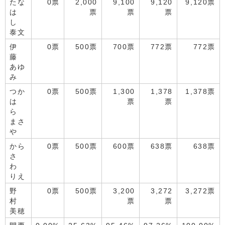
たな
0票
2,000
9,100
9,120
9,120票
は
票
票
票
し
泰文
伊
0票
500票
700票
772票
772票
藤
あゆ
み
つか
0票
500票
1,300
1,378
1,378票
は
票
票
ら
まさ
や
から
0票
500票
600票
638票
638票
さ
わ
りえ
野
0票
500票
3,200
3,272
3,272票
村
票
票
美穂