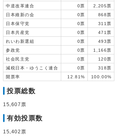
中道改革連合
0票
2,205票
日本維新の会
0票
868票
日本保守党
0票
311票
日本共産党
0票
471票
れいわ新選組
0票
493票
参政党
0票
1,166票
社会民主党
0票
120票
減税日本・ゆうこく連合
0票
318票
開票率
12.81%
100.00%
投票総数
15,607票
有効投票数
15,402票