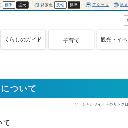
アクセス
Mul
ズ
標準
拡大
背景色
反転
標準
くらしのガイド
観光・イベ
子育て
ーについて
ソーシャルサイトへのリンク
いて