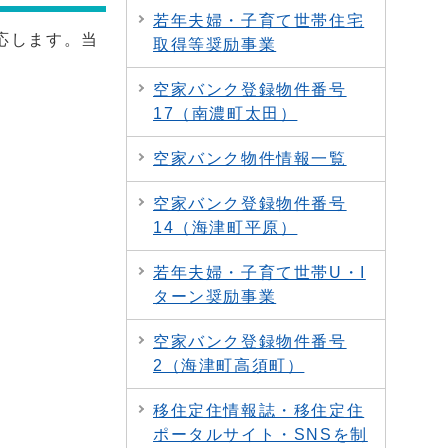
若年夫婦・子育て世帯住宅
応します。当
取得等奨励事業
空家バンク登録物件番号
17（南濃町太田）
空家バンク物件情報一覧
空家バンク登録物件番号
14（海津町平原）
若年夫婦・子育て世帯U・I
ターン奨励事業
空家バンク登録物件番号
2（海津町高須町）
移住定住情報誌・移住定住
ポータルサイト・SNSを制