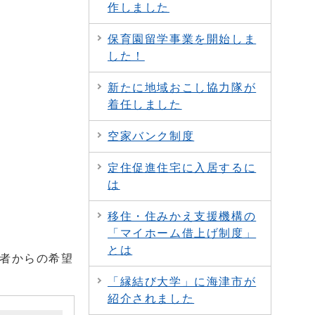
作しました
保育園留学事業を開始しま
した！
新たに地域おこし協力隊が
着任しました
空家バンク制度
定住促進住宅に入居するに
は
移住・住みかえ支援機構の
「マイホーム借上げ制度」
とは
談者からの希望
「縁結び大学」に海津市が
紹介されました