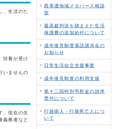
西美濃地域メタバース相談
し、生活のた
室
最高裁判決を踏まえた生活
保護費の追加給付について
成年後見制度落語講演会の
。
お知らせ
、扶養が受け
日常生活自立支援事業
行いませんの
成年後見制度の利用支援
第十二回特別弔慰金の請求
受付について
行旅病人・行旅死亡人につ
す。現在の生
いて
養義務者など