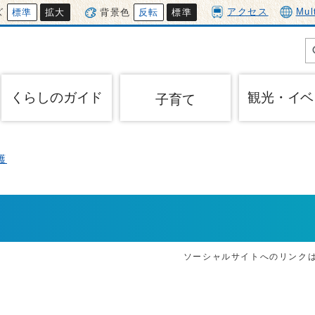
アクセス
Mul
ズ
標準
拡大
背景色
反転
標準
くらしのガイド
観光・イベ
子育て
護
ソーシャルサイトへのリンク