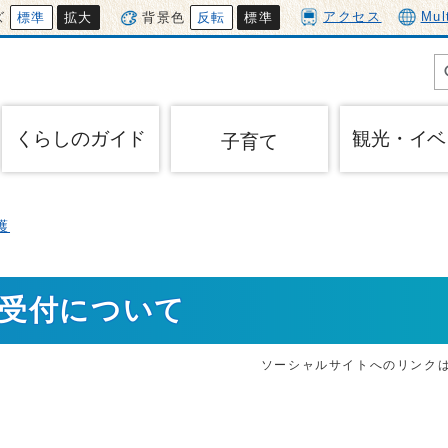
アクセス
Mul
ズ
標準
拡大
背景色
反転
標準
くらしのガイド
観光・イベ
子育て
護
求受付について
ソーシャルサイトへのリンク