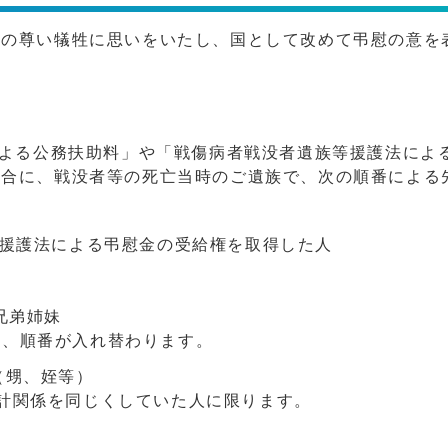
等の尊い犠牲に思いをいたし、国として改めて弔慰の意を
による公務扶助料」や「戦傷病者戦没者遺族等援護法によ
場合に、戦没者等の死亡当時のご遺族で、次の順番による
等援護法による弔慰金の受給権を取得した人
)兄弟姉妹
り、順番が入れ替わります。
（甥、姪等）
計関係を同じくしていた人に限ります。