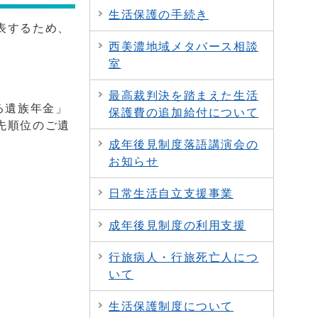
生活保護の手続き
表するため、
西美濃地域メタバース相談
室
最高裁判決を踏まえた生活
る遺族年金」
保護費の追加給付について
先順位のご遺
成年後見制度落語講演会の
お知らせ
日常生活自立支援事業
成年後見制度の利用支援
行旅病人・行旅死亡人につ
いて
生活保護制度について