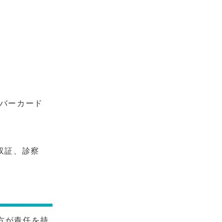
。
バーカード
収証、診察
方が責任を持