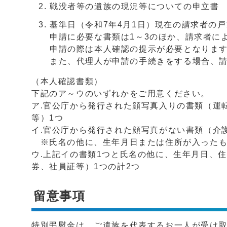
戦没者等の遺族の現況等についての申立書
基準日（令和7年4月1日）現在の請求者の
申請に必要な書類は1～3のほか、請求者に
申請の際は本人確認の提示が必要となりま
また、代理人が申請の手続きをする場合、
（本人確認書類）
下記のア～ウのいずれかをご用意ください。
ア.官公庁から発行された顔写真入りの書類（運
等）1つ
イ.官公庁から発行された顔写真がない書類（介
※氏名の他に、生年月日または住所が入った
ウ.上記イの書類1つと氏名の他に、生年月日、
券、社員証等）1つの計2つ
留意事項
特別弔慰金は、ご遺族を代表するお一人が受け