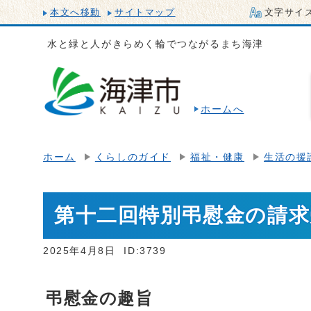
本文へ移動
サイトマップ
文字サイ
水と緑と人がきらめく輪でつながるまち海津
ホームへ
ホーム
くらしのガイド
福祉・健康
生活の援
第十二回特別弔慰金の請
2025年4月8日
ID:3739
弔慰金の趣旨