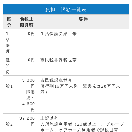
負担上限額一覧表
区
負担上
要件
分
限月額
生
0円
生活保護受給世帯
活
保
護
低
0円
市民税非課税世帯
所
得
一
9,300
市民税課税世帯
般1
円
所得割16万円未満（障害児は28万円未
障害
満）
児：
4,600
円
一
37,200
上記以外
般2
円
入所施設利用者（20歳以上）、グループ
ホーム、ケアホーム利用者で課税世帯