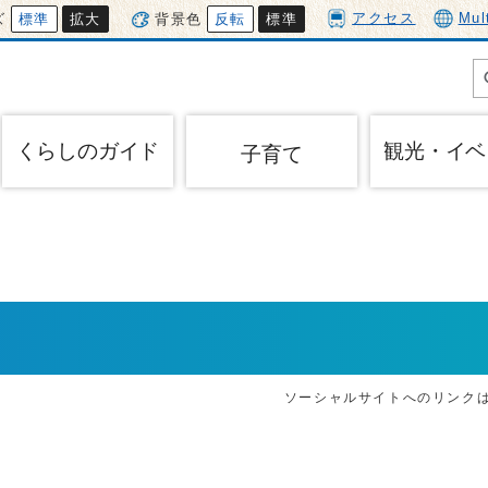
アクセス
Mul
ズ
標準
拡大
背景色
反転
標準
くらしのガイド
観光・イベ
子育て
ソーシャルサイトへのリンク