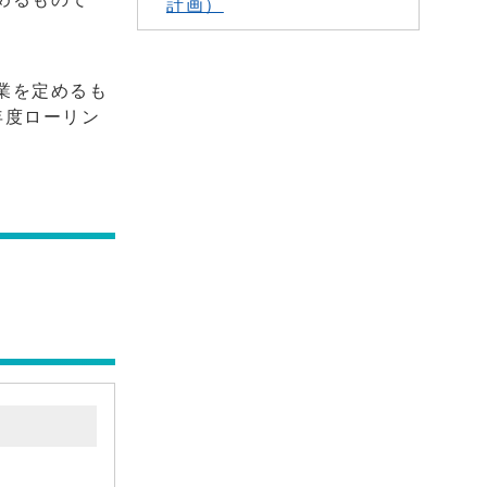
計画）
業を定めるも
年度ローリン