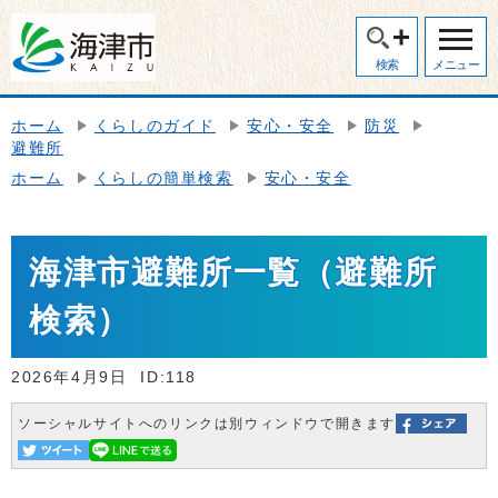
検索
メニュー
ホーム
くらしのガイド
安心・安全
防災
避難所
ホーム
くらしの簡単検索
安心・安全
海津市避難所一覧（避難所
検索）
2026年4月9日
ID:118
ソーシャルサイトへのリンクは別ウィンドウで開きます