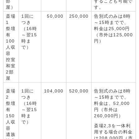
部
することも可能で
屋）
す。
斎場
1回に
50,000
250,000
告別式のみは8時
1
つき
～15時までで、
祭壇
（16時
料金は25,000円
有
～翌15
（市外は125,000
100
時ま
円）
人収
で）
容
控室
和室
2部
屋
斎場
1回に
104,000
520,000
告別式のみは8時
2
つき
～15時までで、
祭壇
（16時
料金は、52,000
有
～翌15
円（市外は
150
時ま
260,000円）
人収
で）
斎場2,3を一体利
容
用する場合の料金
遺族
は208,000円（市