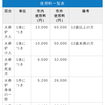
使用料一覧表
区分
単位
市内
市外
備考
使用料
使用料
（円）
（円）
火葬
1体に
13,000
65,000
12歳以上の方
炉
つき
大人
火葬
1体に
10,000
50,000
12歳未満の方
炉
つき
小人
火葬
1体に
6,500
32,000
炉
つき
死産
児
火葬
1件に
5,200
26,000
炉
つき
身体
の一
部