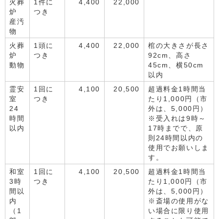
火葬
1件に
4,400
22,000
炉
つき
産汚
物
火葬
1頭に
4,400
22,000
棺の大きさが長さ
炉
つき
92cm、高さ
動物
45cm、横50cm
以内
霊安
1回に
4,100
20,500
超過料金1時間当
室
つき
たり1,000円（市
24
外は、5,000円）
時間
※受入れは9時～
以内
17時までで、原
則24時間以内の
使用でお願いしま
す。
和室
1回に
4,100
20,500
超過料金1時間当
3時
つき
たり1,000円（市
間以
外は、5,000円）
内
※斎場の使用がな
（1
い場合に限り使用