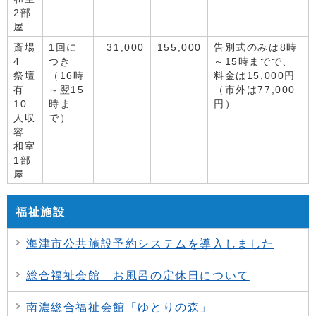
2部
屋
斎場
1回に
31,000
155,000
告別式のみは8時
4
つき
～15時までで、
祭壇
（16時
料金は15,000円
有
～翌15
（市外は77,000
10
時ま
円）
人収
で）
容
和室
1部
屋
福祉施設
海津市公共施設予約システムを導入しました
総合福祉会館 お風呂の定休日について
南濃総合福祉会館「ゆとりの森」