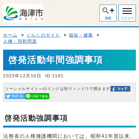
検索
メニュー
ホーム
くらしのガイド
福祉・健康
人権・同和問題
啓発活動年間強調事項
2025年12月10日
ID:1161
ソーシャルサイトへのリンクは別ウィンドウで開きます
啓発活動強調事項
法務省の人権擁護機関においては、昭和41年度以来、