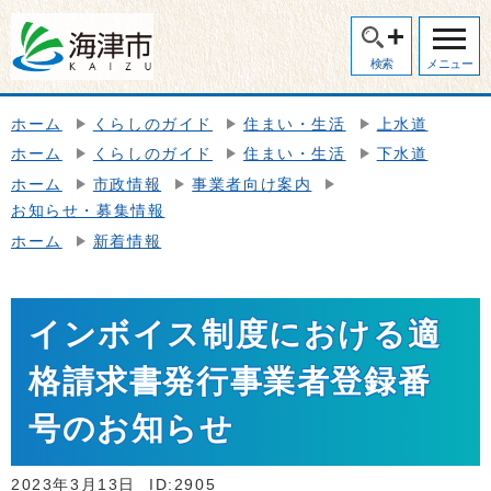
検索
メニュー
ホーム
くらしのガイド
住まい・生活
上水道
ホーム
くらしのガイド
住まい・生活
下水道
ホーム
市政情報
事業者向け案内
お知らせ・募集情報
ホーム
新着情報
インボイス制度における適
格請求書発行事業者登録番
号のお知らせ
2023年3月13日
ID:2905